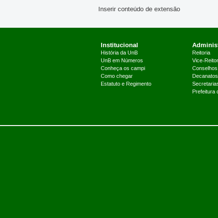
Inserir conteúdo de extensão
Institucional
Administ
História da UnB
Reitoria
UnB em Números
Vice-Reitor
Conheça os campi
Conselhos
Como chegar
Decanatos
Estatuto e Regimento
Secretaria
Prefeitura