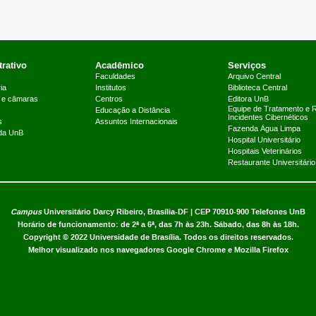
rativo
Acadêmico
Serviços
Faculdades
Arquivo Central
ia
Institutos
Biblioteca Central
 e câmaras
Centros
Editora UnB
Equipe de Tratamento e 
Educação a Distância
Incidentes Cibernéticos
s
Assuntos Internacionais
Fazenda Água Limpa
 da UnB
Hospital Universitário
Hospitais Veterinários
Restaurante Universitário
Campus
Universitário Darcy Ribeiro,
Brasília-DF | CEP 70910-900
Telefones UnB
Horário de funcionamento: de 2ª a 6ª, das 7h às 23h. Sábado, das 8h às 18h.
Copyright © 2022
Universidade de Brasília
.
Todos os direitos reservados.
Melhor visualizado nos navegadores Google Chrome e Mozilla Firefox