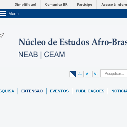
Simplifique!
Comunica BR
Participe
Acesso à infor
Menu
Sobre a UnB
Unidades acadêmicas
Estude na UnB
Graduação
Pós-Graduação
Administração
Servidor
A-
A
A+
SQUISA
EXTENSÃO
EVENTOS
PUBLICAÇÕES
NOTÍCI