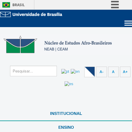
BRASIL
Simplifique!
Comunica BR
Sobre a UnB
Participe
Unidades acadêmicas
Acesso à informação
Estude na UnB
Graduação
Legislação
Pós-Graduação
Administração
Canais
Servidor
A-
A
A+
INSTITUCIONAL
ENSINO