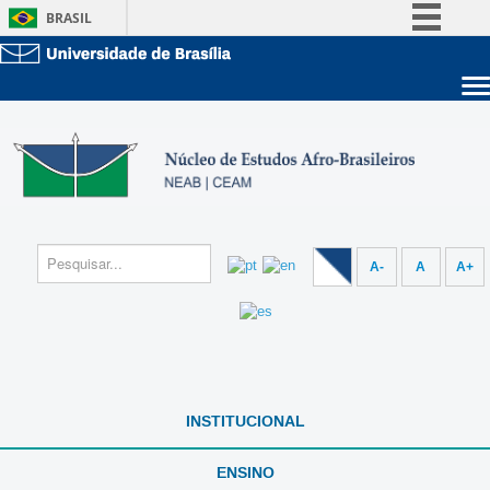
BRASIL
Simplifique!
Comunica BR
Sobre a UnB
Participe
Unidades acadêmicas
Acesso à informação
Estude na UnB
Graduação
Legislação
Pós-Graduação
Administração
Canais
Servidor
A-
A
A+
INSTITUCIONAL
ENSINO