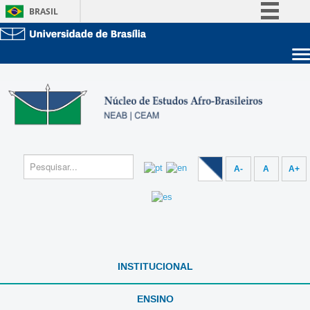
BRASIL
Simplifique!
Comunica BR
Sobre a UnB
Participe
Unidades acadêmicas
Acesso à informação
Estude na UnB
Graduação
Legislação
Pós-Graduação
Administração
Canais
Servidor
A-
A
A+
INSTITUCIONAL
ENSINO