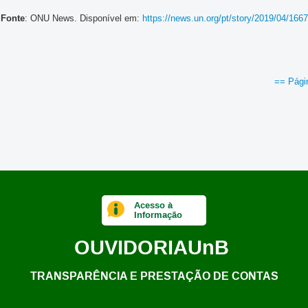
Fonte
: ONU News. Disponível em:
https://news.un.org/pt/story/2019/04/166
== Págin
Acesso à
Informação
OUVIDORIA
UnB
TRANSPARÊNCIA E PRESTAÇÃO DE CONTAS