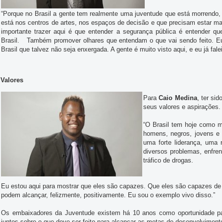
“Porque no Brasil a gente tem realmente uma juventude que está morrend
está nos centros de artes, nos espaços de decisão e que precisam estar m
importante trazer aqui é que entender a segurança pública é entender q
Brasil. Também promover olhares que entendam o que vai sendo feito. Eu
Brasil que talvez não seja enxergada. A gente é muito visto aqui, e eu já fale
Valores
Para
Caio Medina
, ter si
seus valores e aspirações.
“O Brasil tem hoje como mai
homens, negros, jovens e
uma forte liderança, uma 
diversos problemas, enfren
tráfico de drogas.
Eu estou aqui para mostrar que eles são capazes. Que eles são capazes de a
podem alcançar, felizmente, positivamente. Eu sou o exemplo vivo disso.”
Os embaixadores da Juventude existem há 10 anos como oportunidade par
juntos sobre o que deve ser feito para alcançar as metas de desenvolvimento