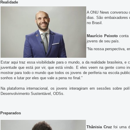
Realidade
A ONU News conversou co
dias. São embaixadores 
no Brasil.
Maurício Peixoto
conta 
jovens de seu país.
“Na nossa perspectiva, en
Estar aqui traz essa visibilidade para o mundo, a da realidade brasileira, 
juventude que está por vir, que está vindo. E eles veem na gente como in
mostrar para todo o mundo que todos os jovens de periferia na escola publi
sonhos e lutar por eles que vale a pena no final.”
Na plataforma internacional, os jovens interagiram em sessões sobre polí
Desenvolvimento Sustentável, ODSs.
Preparados
Thânisia Cruz
foi uma d