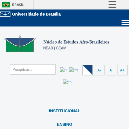
BRASIL
Simplifique!
Comunica BR
Sobre a UnB
Participe
Unidades acadêmicas
Acesso à informação
Estude na UnB
Graduação
Legislação
Pós-Graduação
Administração
Canais
Servidor
A-
A
A+
INSTITUCIONAL
ENSINO